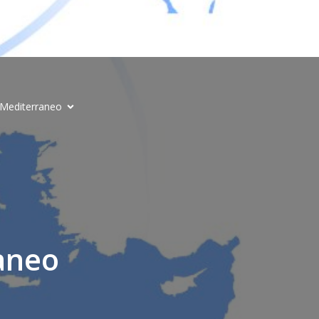
l Mediterraneo
aneo