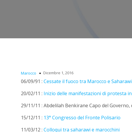
Dicembre 1, 2016
Marocco
06/09/91 :
Cessate il fuoco tra Marocco e Sahara
20/02/11 :
Inizio delle manifestazioni di protesta i
29/11/11 :
Abdelilah Benkirane Capo del Governo, de
15/12/11 :
13° Congresso del Fronte Polisario
11/03/12 :
Colloqui tra saharawi e marocchini