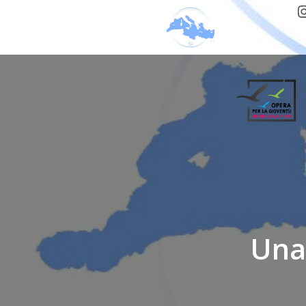
I
Una