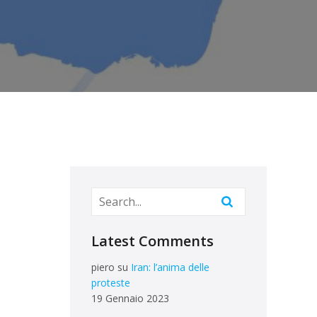
Latest Comments
piero
su
Iran: l’anima delle
proteste
19 Gennaio 2023