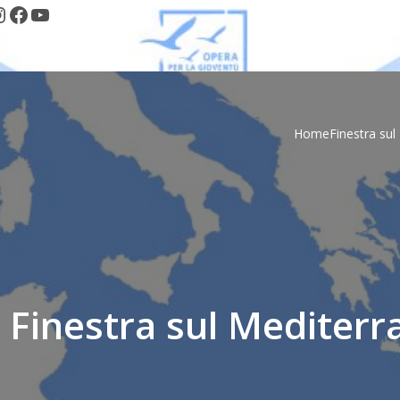
nstagram
Facebook
YouTube
Home
Finestra su
 Finestra sul Mediterr