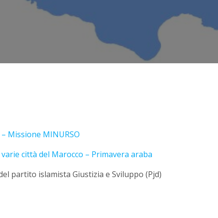
wi – Missione MINURSO
n varie città del Marocco – Primavera araba
l partito islamista Giustizia e Sviluppo (Pjd)