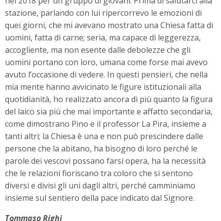
nel 2018 per un gruppo di giovani. Prima di salutarci alla
stazione, parlando con lui ripercorrevo le emozioni di
quei giorni, che mi avevano mostrato una Chiesa fatta di
uomini, fatta di carne; seria, ma capace di leggerezza,
accogliente, ma non esente dalle debolezze che gli
uomini portano con loro, umana come forse mai avevo
avuto l’occasione di vedere. In questi pensieri, che nella
mia mente hanno avvicinato le figure istituzionali alla
quotidianità, ho realizzato ancora di più quanto la figura
del laico sia più che mai importante e affatto secondaria,
come dimostrano Pino e il professor La Pira, insieme a
tanti altri; la Chiesa è una e non può prescindere dalle
persone che la abitano, ha bisogno di loro perché le
parole dei vescovi possano farsi opera, ha la necessità
che le relazioni fioriscano tra coloro che si sentono
diversi e divisi gli uni dagli altri, perché camminiamo
insieme sul sentiero della pace indicato dal Signore.
Tommaso Righi