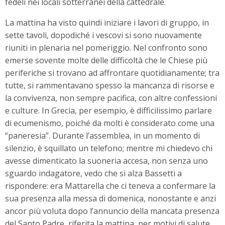
fedeli nei locali sotterranei della cattedrale.
La mattina ha visto quindi iniziare i lavori di gruppo, in
sette tavoli, dopodiché i vescovi si sono nuovamente
riuniti in plenaria nel pomeriggio. Nel confronto sono
emerse sovente molte delle difficoltà che le Chiese più
periferiche si trovano ad affrontare quotidianamente; tra
tutte, si rammentavano spesso la mancanza di risorse e
la convivenza, non sempre pacifica, con altre confessioni
e culture. In Grecia, per esempio, è difficilissimo parlare
di ecumenismo, poiché da molti è considerato come una
“paneresia”. Durante l’assemblea, in un momento di
silenzio, è squillato un telefono; mentre mi chiedevo chi
avesse dimenticato la suoneria accesa, non senza uno
sguardo indagatore, vedo che si alza Bassetti a
rispondere: era Mattarella che ci teneva a confermare la
sua presenza alla messa di domenica, nonostante e anzi
ancor più voluta dopo l’annuncio della mancata presenza
del Santo Padre, riferita la mattina, per motivi di salute.