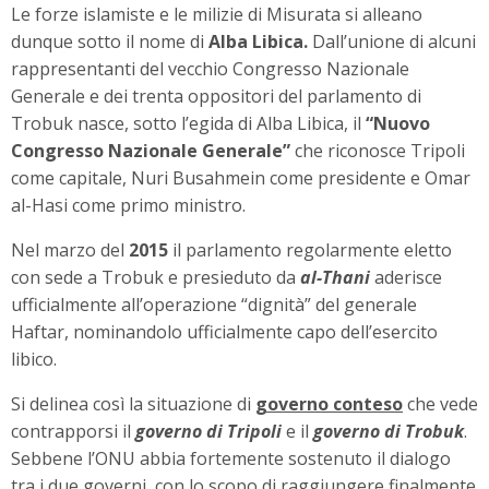
Le forze islamiste e le milizie di Misurata si alleano
dunque sotto il nome di
Alba Libica.
Dall’unione di alcuni
rappresentanti del vecchio Congresso Nazionale
Generale e dei trenta oppositori del parlamento di
Trobuk nasce, sotto l’egida di Alba Libica, il
“Nuovo
Congresso Nazionale Generale”
che riconosce Tripoli
come capitale, Nuri Busahmein come presidente e Omar
al-Hasi come primo ministro.
Nel marzo del
2015
il parlamento regolarmente eletto
con sede a Trobuk e presieduto da
al-Thani
aderisce
ufficialmente all’operazione “dignità” del generale
Haftar, nominandolo ufficialmente capo dell’esercito
libico.
Si delinea così la situazione di
governo conteso
che vede
contrapporsi il
governo di Tripoli
e il
governo di Trobuk
.
Sebbene l’ONU abbia fortemente sostenuto il dialogo
tra i due governi, con lo scopo di raggiungere finalmente