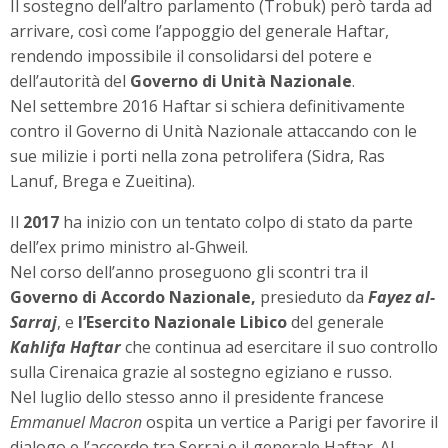
Il sostegno dell’altro parlamento (Trobuk) però tarda ad
arrivare, così come l’appoggio del generale Haftar,
rendendo impossibile il consolidarsi del potere e
dell’autorità del
Governo di Unità Nazionale
.
Nel settembre 2016 Haftar si schiera definitivamente
contro il Governo di Unità Nazionale attaccando con le
sue milizie i porti nella zona petrolifera (Sidra, Ras
Lanuf, Brega e Zueitina).
Il
2017
ha inizio con un tentato colpo di stato da parte
dell’ex primo ministro al-Ghweil.
Nel corso dell’anno proseguono gli scontri tra il
Governo di Accordo Nazionale,
presieduto da
Fayez al-
Sarraj
, e
l’Esercito Nazionale Libico
del generale
Kahlifa Haftar
che continua ad esercitare il suo controllo
sulla Cirenaica grazie al sostegno egiziano e russo.
Nel luglio dello stesso anno il presidente francese
Emmanuel Macron
ospita un vertice a Parigi per favorire il
dialogo e l’accordo tra Serraj e il generale Haftar. Al