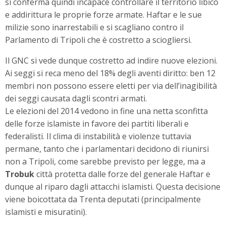
si conferma quindi incapace controllare il territorio libico
e addirittura le proprie forze armate. Haftar e le sue
milizie sono inarrestabili e si scagliano contro il
Parlamento di Tripoli che è costretto a sciogliersi.
Il GNC si vede dunque costretto ad indire nuove elezioni.
Ai seggi si reca meno del 18% degli aventi diritto: ben 12
membri non possono essere eletti per via dell’inagibilità
dei seggi causata dagli scontri armati.
Le elezioni del 2014 vedono in fine una netta sconfitta
delle forze islamiste in favore dei partiti liberali e
federalisti. Il clima di instabilità e violenze tuttavia
permane, tanto che i parlamentari decidono di riunirsi
non a Tripoli, come sarebbe previsto per legge, ma a
Trobuk
città protetta dalle forze del generale Haftar e
dunque al riparo dagli attacchi islamisti. Questa decisione
viene boicottata da Trenta deputati (principalmente
islamisti e misuratini).