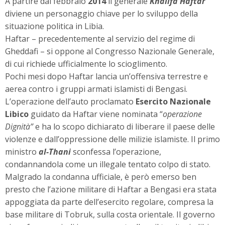
A partire dal febbraio
2014
il generale
Khalifa Haftar
diviene un personaggio chiave per lo sviluppo della
situazione politica in Libia.
Haftar – precedentemente al servizio del regime di
Gheddafi – si oppone al Congresso Nazionale Generale,
di cui richiede ufficialmente lo scioglimento.
Pochi mesi dopo Haftar lancia un’offensiva terrestre e
aerea contro i gruppi armati islamisti di Bengasi.
L’operazione dell’auto proclamato
Esercito Nazionale
Libico
guidato da Haftar viene nominata “
operazione
Dignità”
e ha lo scopo dichiarato di liberare il paese delle
violenze e dall’oppressione delle milizie islamiste. Il primo
ministro
al-Thani
sconfessa l’operazione,
condannandola come un illegale tentato colpo di stato.
Malgrado la condanna ufficiale, è però emerso ben
presto che l’azione militare di Haftar a Bengasi era stata
appoggiata da parte dell’esercito regolare, compresa la
base militare di Tobruk, sulla costa orientale. Il governo