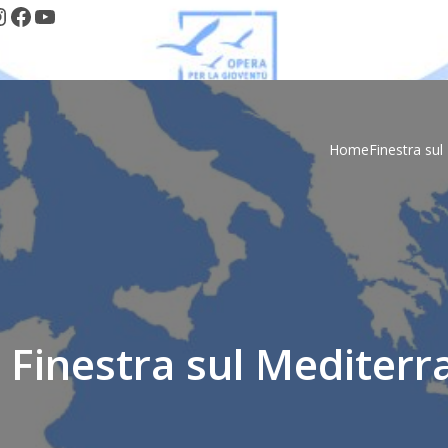
nstagram
Facebook
YouTube
Home
Finestra su
 Finestra sul Mediterr