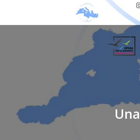
I
Una